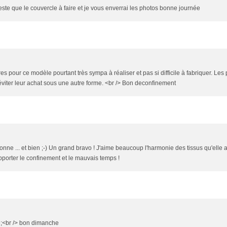
este que le couvercle à faire et je vous enverrai les photos bonne journée
pour ce modèle pourtant très sympa à réaliser et pas si difficile à fabriquer. Les 
viter leur achat sous une autre forme. <br /> Bon deconfinement
tonne ... et bien ;-) Un grand bravo ! J'aime beaucoup l'harmonie des tissus qu'elle a
upporter le confinement et le mauvais temps !
e;<br /> bon dimanche