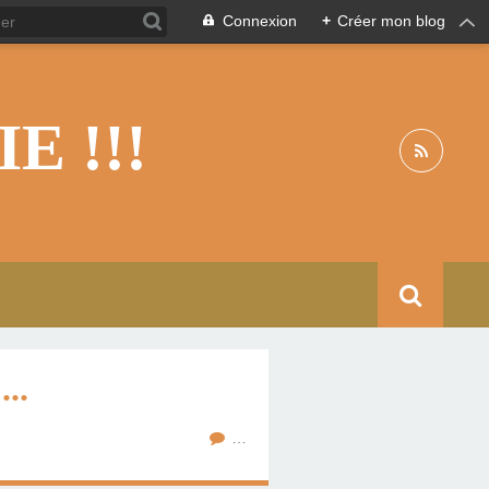
Connexion
+
Créer mon blog
 !!!
..
…