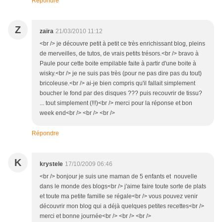
Répondre
Z
zaïra
21/03/2010 11:12
<br /> je découvre petit à petit ce très enrichissant blog, pleins
de merveilles, de tutos, de vrais petits trésors.<br /> bravo à
Paule pour cette boite empilable faite à partir d'une boite à
wisky.<br /> je ne suis pas très (pour ne pas dire pas du tout)
bricoleuse.<br /> ai-je bien compris qu'il fallait simplement
boucher le fond par des disques ??? puis recouvrir de tissu?
... tout simplement (!!!)<br /> merci pour la réponse et bon
week end<br /> <br /> <br />
Répondre
K
krystele
17/10/2009 06:46
<br /> bonjour je suis une maman de 5 enfants et nouvelle
dans le monde des blogs<br /> j'aime faire toute sorte de plats
et toute ma petite famille se régale<br /> vous pouvez venir
découvrir mon blog qui a déjà quelques petites recettes<br />
merci et bonne journée<br /> <br /> <br />