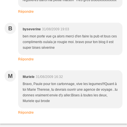
régulières dans ma petite maison Très gros bisouxxxxxxxxxx
Répondre
B
byseverine
31/08/2009 19:03
ben mon porte vue ça alors merci d'en faire la pub et tous ces
compliments oulala je rougie moi. bravo pour ton blog il est
super bises séverine
Répondre
M
Muriele
31/08/2009 16:32
Bravo, Paule pour ton cartonnage, vive les legumes!!!Quant à
toi Marie Therese, tu devrais ouvrir une agence de voyage...tu
donnes vraiment envie d'y aller.Bises à toutes les deux,
Muriele qui brode
Répondre