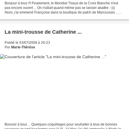
Bonjour à tous !!! Finalement, le Mondial Tissus de la Croix Blanche n'est
pas encore ouvert ... On n'allait quand même pas se laisser abattre :-)))
Alors, j'ai emmené Françoise dans la boutique de patch de Marcoussis ...
Cliquer sur l'image pour accéder...
La mini-trousse de Catherine ...
Publié le 03/07/2008 à 20:23
Par
Marie-Thérèse
Bonsoir à tous ... Quelques coquillages pour souhaiter à tous de bonnes
vacances quand leur temps sera là !!! :-))) Hier, j'ai été emmenée à Marly-le-