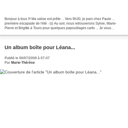
Bonjour à tous !!! Ma valise est prête ... Vers 9h30, je pars chez Paule ...
première escapade de l'été :-))) Au soir, nous retrouverons Sylvie, Marie-
Pierre et Brigitte à Tours pour quelques papouillages carto ... Je vous
raconterai ... Voici un travail...
Un album boîte pour Léana...
Publié le 06/07/2008 à 07:47
Par
Marie-Thérèse