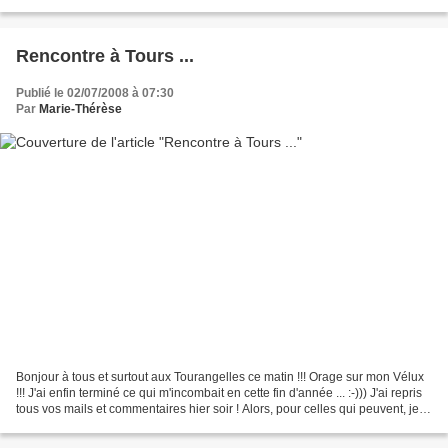
fur et à mesure ......
Rencontre à Tours ...
Publié le 02/07/2008 à 07:30
Par
Marie-Thérèse
Bonjour à tous et surtout aux Tourangelles ce matin !!! Orage sur mon Vélux
!!! J'ai enfin terminé ce qui m'incombait en cette fin d'année ... :-))) J'ai repris
tous vos mails et commentaires hier soir ! Alors, pour celles qui peuvent, je
vous donne rendez-vous...