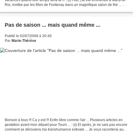
Roi, invitée par les filles de Fontenay dans un magnifique salon de thé ... Un
vrai régal pour les yeux...
Pas de saison ... mais quand même ...
Publié le 02/07/2008 à 20:40
Par
Marie-Thérèse
Bonsoir à tous !!! Ca y est !!! Enfin libre comme l'air ... Plusieurs articles en
gestation avant mon départ pour Tours ... :-))) Et après, je ne sais pas encore
comment se déroulera ma transhumance estivale ... Je vous raconterai au