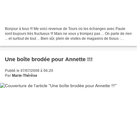
Bonjour à tous !!! Me voici revenue de Tours où les échanges avec Paule
sont toujours très fructueux !!! Mais ne vous y trompez pas ... On parle de rien
... et surtout de tout ... Bien sûr, plein de visites de magasins de tissus :
grosse déception chez...
Une boîte brodée pour Annette !!!
Publié le 07/07/2008 à 06:20
Par
Marie-Thérèse