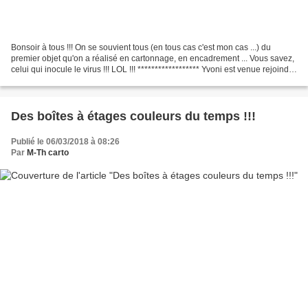
Bonsoir à tous !!! On se souvient tous (en tous cas c'est mon cas ...) du
premier objet qu'on a réalisé en cartonnage, en encadrement ... Vous savez,
celui qui inocule le virus !!! LOL !!! ****************** Yvoni est venue rejoindre
l'atelier libre après...
Des boîtes à étages couleurs du temps !!!
Publié le 06/03/2018 à 08:26
Par
M-Th carto