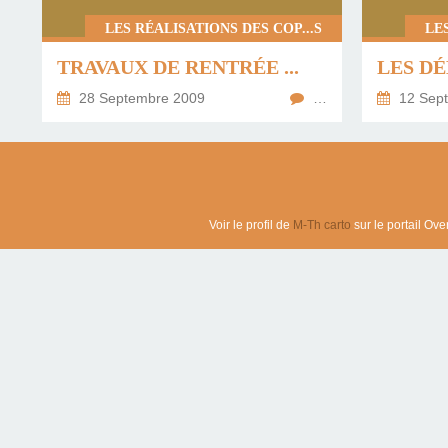
LES RÉALISATIONS DES COP...S
LE
TRAVAUX DE RENTRÉE ...
28 Septembre 2009
…
12 Sep
Voir le profil de
M-Th carto
sur le portail Ove