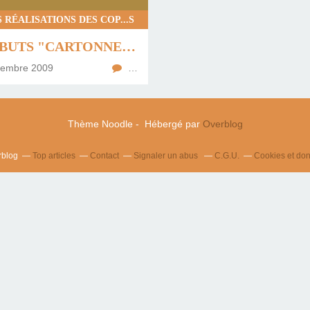
S RÉALISATIONS DES COP...S
LES DÉBUTS "CARTONNESQUES" DE SYLVIE ...
tembre 2009
…
Thème Noodle - Hébergé par
Overblog
rblog
Top articles
Contact
Signaler un abus
C.G.U.
Cookies et do