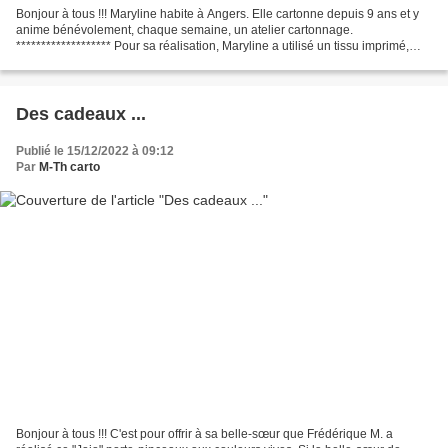
Bonjour à tous !!! Maryline habite à Angers. Elle cartonne depuis 9 ans et y
anime bénévolement, chaque semaine, un atelier cartonnage.
******************* Pour sa réalisation, Maryline a utilisé un tissu imprimé,
ancien coupon de wax acheté chez Eurodif...
Des cadeaux ...
Publié le 15/12/2022 à 09:12
Par
M-Th carto
Bonjour à tous !!! C'est pour offrir à sa belle-sœur que Frédérique M. a