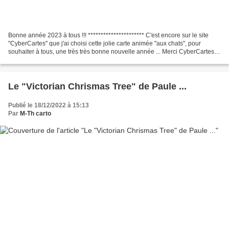
Bonne année 2023 à tous !!! ********************** C'est encore sur le site
"CyberCartes" que j'ai choisi cette jolie carte animée "aux chats", pour
souhaiter à tous, une très très bonne nouvelle année ... Merci CyberCartes !!!
:-))) Cliquer sur la flèche...
Le "Victorian Chrismas Tree" de Paule ...
Publié le 18/12/2022 à 15:13
Par
M-Th carto