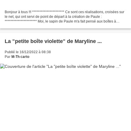
Bonjour à tous !!! ********************** Ce sont ces réalisations, croisées sur
le net, qui ont servi de point de départ à la création de Paule :
********************** Moi, le sapin de Paule m'a fait pensé aux boîtes à
couture victoriennes, d'où le...
La "petite boîte violette" de Maryline ...
Publié le 16/12/2022 à 08:38
Par
M-Th carto