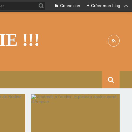
Connexion
+
Créer mon blog
 !!!