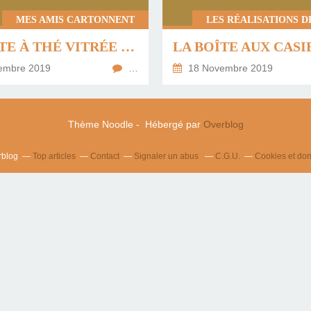
MES AMIS CARTONNENT
LES RÉALISATIONS DE
LA BOÎTE À THÉ VITRÉE DE NADINE ...
embre 2019
…
18 Novembre 2019
Thème Noodle - Hébergé par
Overblog
rblog
Top articles
Contact
Signaler un abus
C.G.U.
Cookies et do