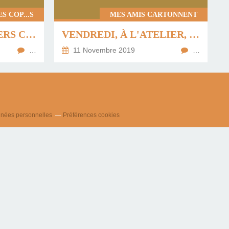
S COP...S
MES AMIS CARTONNENT
LA BOÎTE AUX CASIERS COULISSANTS DE NADINE R ...
VENDREDI, À L'ATELIER, LE PLATEAU DOUBLE CARRÉ D'ANNETTE ...
…
11 Novembre 2019
…
nnées personnelles
Préférences cookies