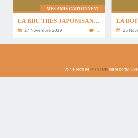
MES AMIS CARTONNENT
LA BDC TRÈS JAPONISANTE DE CATHERINE ...
27 Novembre 2019
…
25 Nov
Voir le profil de
M-Th carto
sur le portail Ove