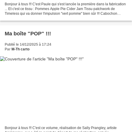
Bonjour à tous !!! C'est Paule qui s'est lancée la première dans la fabrication
... Et c'est ce tissu : Pommes Apple Pie Cider Jam Tissu patchwork de
Timeless qui va donner l'impulsion "vert pomme" bien sûr !!! Cabochon
coordonné !!! Skivertex Galuchat...
Ma boîte "POP" !!!
Publié le 14/12/2025 à 17:24
Par
M-Th carto
Bonjour à tous !!! C'est ce volume, réalisation de Sally Prangley, artiste