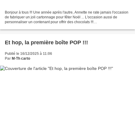
Bonjour à tous !!! Une année après l'autre, Annette ne rate jamais l'occasion
de fabriquer un joli cartonnage pour fêter Noël ... L'occasion aussi de
personnaliser un contenant pour offrir des chocolats !!!
*************************** C'est dans ce livre...
Et hop, la première boîte POP !!!
Publié le 16/12/2025 à 11:06
Par
M-Th carto