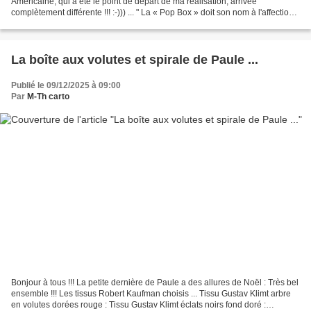
Américaine, qui a été le point de départ de ma réalisation, arrivée
complètement différente !!! :-))) ... " La « Pop Box » doit son nom à l'affection
de l'artiste pour la couleur...
La boîte aux volutes et spirale de Paule ...
Publié le 09/12/2025 à 09:00
Par
M-Th carto
Bonjour à tous !!! La petite dernière de Paule a des allures de Noël : Très bel
ensemble !!! Les tissus Robert Kaufman choisis ... Tissu Gustav Klimt arbre
en volutes dorées rouge : Tissu Gustav Klimt éclats noirs fond doré :