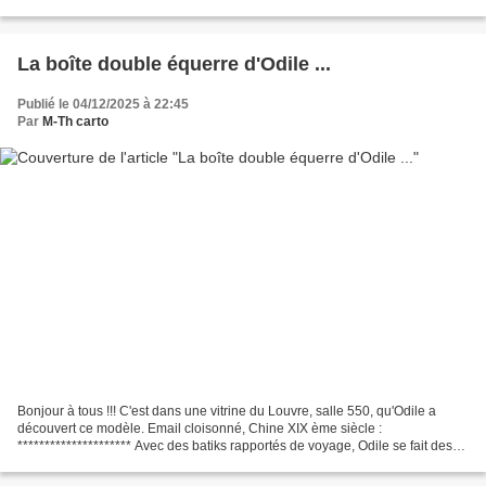
********************** Les...
La boîte double équerre d'Odile ...
Publié le 04/12/2025 à 22:45
Par
M-Th carto
Bonjour à tous !!! C'est dans une vitrine du Louvre, salle 550, qu'Odile a
découvert ce modèle. Email cloisonné, Chine XIX ème siècle :
********************* Avec des batiks rapportés de voyage, Odile se fait des
vêtements. Et avec les (tout) petits restes...