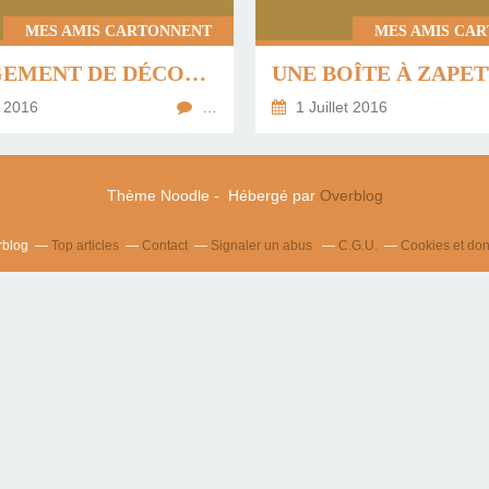
MES AMIS CARTONNENT
MES AMIS CA
CHANGEMENT DE DÉCOR ...
t 2016
…
1 Juillet 2016
Thème Noodle - Hébergé par
Overblog
rblog
Top articles
Contact
Signaler un abus
C.G.U.
Cookies et do