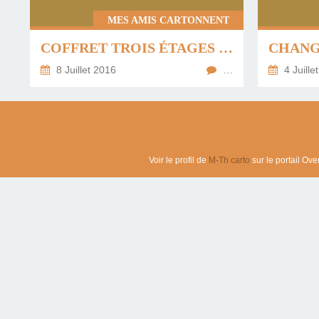
MES AMIS CARTONNENT
COFFRET TROIS ÉTAGES POUR FEUILLAGES D'ÉTÉ ...
8 Juillet 2016
…
4 Juille
Voir le profil de
M-Th carto
sur le portail Ove