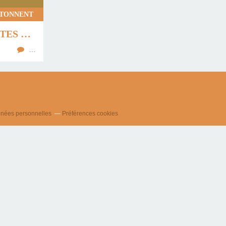
RTONNENT
UNE BOÎTE À ZAPETTES SUR MESURE ...
…
nnées personnelles
Préférences cookies