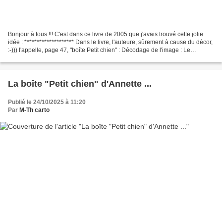
Bonjour à tous !!! C'est dans ce livre de 2005 que j'avais trouvé cette jolie
idée : ******************** Dans le livre, l'auteure, sûrement à cause du décor,
:-))) l'appelle, page 47, "boîte Petit chien" : Décodage de l'image : Le
couvercle est recouvert...
La boîte "Petit chien" d'Annette ...
Publié le 24/10/2025 à 11:20
Par
M-Th carto