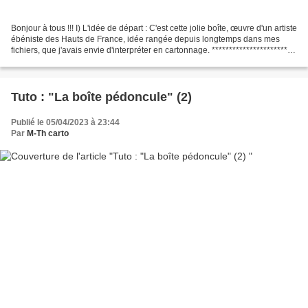
Bonjour à tous !!! I) L'idée de départ : C'est cette jolie boîte, œuvre d'un artiste
ébéniste des Hauts de France, idée rangée depuis longtemps dans mes
fichiers, que j'avais envie d'interpréter en cartonnage. ***********************
Mes choix de matériaux...
Tuto : "La boîte pédoncule" (2)
Publié le 05/04/2023 à 23:44
Par
M-Th carto