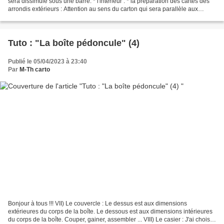
sera dissimulé sous une barre. * l'intérieur : * la préparation des cartes des
arrondis extérieurs : Attention au sens du carton qui sera parallèle aux
longueurs !!! la préparation...
Tuto : "La boîte pédoncule" (4)
Publié le 05/04/2023 à 23:40
Par
M-Th carto
Bonjour à tous !!! VII) Le couvercle : Le dessus est aux dimensions
extérieures du corps de la boîte. Le dessous est aux dimensions intérieures
du corps de la boîte. Couper, gainer, assembler ... VIII) Le casier : J'ai choisi