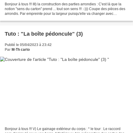
Bonjour à tous !!! III) la construction des parties arrondies : C'est là que la
notion "sens du carton" prend ... tout son sens !!! :-))) Coupe des pièces des
arrondis. Par empreinte pour la largeur puisqu'elle va changer avec
l'empilement ... On va superposer...
Tuto : "La boîte pédoncule" (3)
Publié le 05/04/2023 à 23:42
Par
M-Th carto
Bonjour à tous !!! V) Le gainage extérieur du corps : * le tour : Le raccord