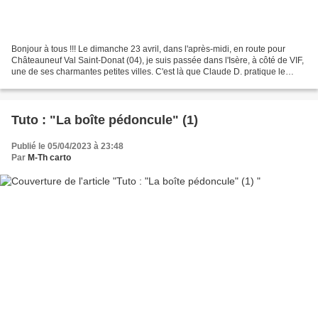
Bonjour à tous !!! Le dimanche 23 avril, dans l'après-midi, en route pour
Châteauneuf Val Saint-Donat (04), je suis passée dans l'Isère, à côté de VIF,
une de ses charmantes petites villes. C'est là que Claude D. pratique le
cartonnage depuis de nombreuses...
Tuto : "La boîte pédoncule" (1)
Publié le 05/04/2023 à 23:48
Par
M-Th carto