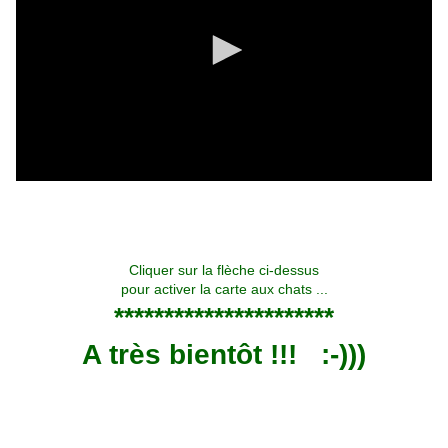
Cliquer sur la flèche ci-dessus
pour activer la carte aux chats ...
**********************
A très bientôt !!!
:-)))