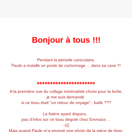
Bonjour à tous !!!
Pendant la période caniculaire,
Paule a installé un poste de cartonnage ... dans sa cave !!!
**********************
A la première vue du collage minimaliste choisi pour la boîte,
je me suis demandé
si ce tissu était "un retour de voyage" : batik ???
La lisière ayant disparu,
pas d'infos sur ce tissu dégoté chez Emmaüs ...
:-(((
Mais quand Paule m'a envoyé une photo de la pièce de tissu,