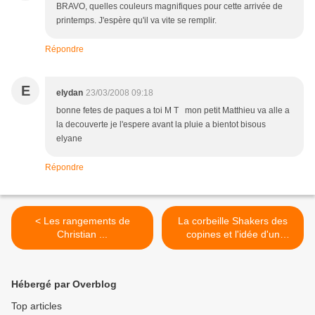
BRAVO, quelles couleurs magnifiques pour cette arrivée de
printemps. J'espère qu'il va vite se remplir.
Répondre
E
elydan
23/03/2008 09:18
bonne fetes de paques a toi M T mon petit Matthieu va alle a
la decouverte je l'espere avant la pluie a bientot bisous
elyane
Répondre
< Les rangements de
La corbeille Shakers des
Christian ...
copines et l'idée d'un
nouveau tutoriel... >
Hébergé par Overblog
Top articles