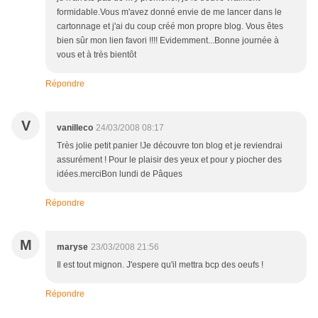
formidable.Vous m'avez donné envie de me lancer dans le
cartonnage et j'ai du coup créé mon propre blog. Vous êtes
bien sûr mon lien favori !!!! Evidemment...Bonne journée à
vous et à très bientôt
Répondre
V
vanilleco
24/03/2008 08:17
Très jolie petit panier !Je découvre ton blog et je reviendrai
assurément ! Pour le plaisir des yeux et pour y piocher des
idées.merciBon lundi de Pâques
Répondre
M
maryse
23/03/2008 21:56
Il est tout mignon. J'espere qu'il mettra bcp des oeufs !
Répondre