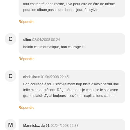
tout est rentré dans l'ordre, il va peut-etre en être de même
pour ton album,passe une bonne journée,sylvie
Répondre
C
cline
02/04/2008 00:24
holala cet informatique, bon courage !!!
Répondre
C
christinee
01/04/2008 22:45
Bon courage à toi. C'est vraiment trop triste d'avoir perdu une
telle mine de trésors. Régulièrement, je consulte le site avec
grand plaisir. J'y ai toujours trouvé des explications claires.
Répondre
M
Mannick... du 91
01/04/2008 22:38