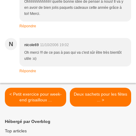
Ohhhhhhhhhhh! quelle bonne idée de penser à nous! Il va y
en avoir de bien jolis paquets cadeaux cette année grâce à
toi! Merci.
Répondre
N
nicole69
11/10/2006 19:02
Oh merci !!! de ce pas à pas qui va c'est sûr être très bientôt
utile :o)
Répondre
< Petit exercice pour week-
Deux sachets pour les fêtes
end grisailloux ...
... >
Hébergé par Overblog
Top articles