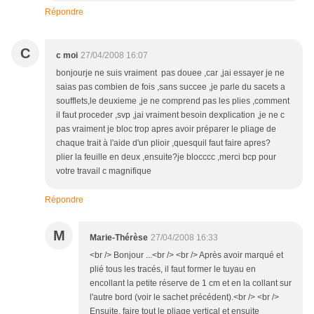
Répondre
C
c moi
27/04/2008 16:07
bonjourje ne suis vraiment pas douee ,car ,jai essayer je ne
saias pas combien de fois ,sans succee ,je parle du sacets a
soufflets,le deuxieme ,je ne comprend pas les plies ,comment
il faut proceder ,svp ,jai vraiment besoin dexplication ,je ne c
pas vraiment je bloc trop apres avoir préparer le pliage de
chaque trait à l'aide d'un plioir ,quesquil faut faire apres?
plier la feuille en deux ,ensuite?je blocccc ,merci bcp pour
votre travail c magnifique
Répondre
M
Marie-Thérèse
27/04/2008 16:33
<br /> Bonjour ...<br /> <br /> Après avoir marqué et
plié tous les tracés, il faut former le tuyau en
encollant la petite réserve de 1 cm et en la collant sur
l'autre bord (voir le sachet précédent).<br /> <br />
Ensuite, faire tout le pliage vertical et ensuite