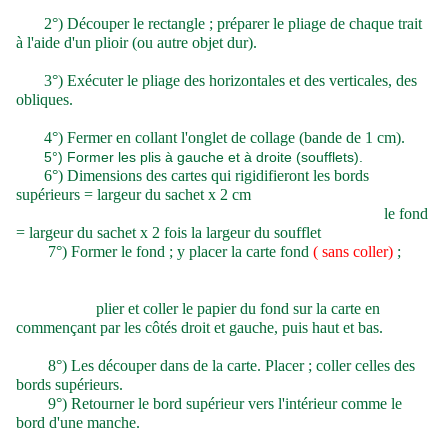
2
°) Découper le rectangle ; préparer le pliage de chaque trait
à l'aide d'un plioir
(ou autre objet dur)
.
3
°) Exécuter le pliage des horizontales et des verticales
, des
obliques.
4
°) Fermer en collant l'onglet de collage
(bande de 1 cm).
5°) Former les plis à gauche et à droite (soufflets).
6
°)
D
imensions des cartes qui rigidifieront les bords
supérieurs
= largeur du sachet x 2 cm
le fond
= largeur du sachet x 2 fois la largeur du soufflet
7
°) Former le fond ;
y
p
lacer la carte fond
( sans coller)
;
plier et coller le papier du fond sur la carte en
commençant par les côtés droit et gauche, puis haut et bas.
8
°) Les découper dans
de la c
arte.
P
lacer ; coller
celles des
bords supérieurs
.
9
°)
Retourner le bord supérieur vers l'intérieur comme le
bord d'une manche
.