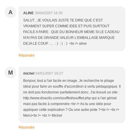
A
ALINE
30/04/2007 16:30
SALUT , JE VOULAIS JUSTE TE DIRE QUE C'EST
VRAIMENT SUPER COMME IDEE ET PUIS SURTOUT
FACILE A FAIRE . QUE DU BONHEUR MEME SI LE CADEAU
N'AI PAS DE GRANDE VALEUR L'EMBALLAGE MARQUE
DEJA LE COUP ..... : ) : ) : ) <br /> aline
Répondre
M
michel
04/01/2007 18:27
Bonjour, tout a l'air facile en image. Je recherche le pliage
idéal pour faire un souffle d'accordéon à vertu pédagogique. Il
ne doit pas fonctionner parfaitement donc. J'ai trouvé un site :
http://www.disactis.com/soufflet/soufflet.php qui a l'air génial
mais pas facile à comprendre.<br /> As-tu une idée pour
appliquer cette explication ? Ou une autre piste ?<br /> <br />
Merci<br /> <br /> Michel
Répondre