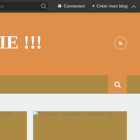
Connexion
+
Créer mon blog
 !!!