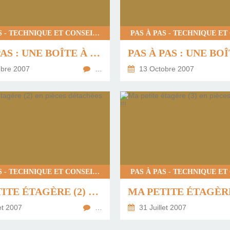
PAS À PAS - TECHNIQUE ET CONSEILS
PAS À PAS : UNE BOÎTE À "ZAPETTES" (4)
bre 2007
…
13 Octobre 2007
PAS À PAS - TECHNIQUE ET CONSEILS
MA PETITE ÉTAGÈRE (2) EN PIÈCES DÉTACHÉES !!!
et 2007
…
31 Juillet 2007