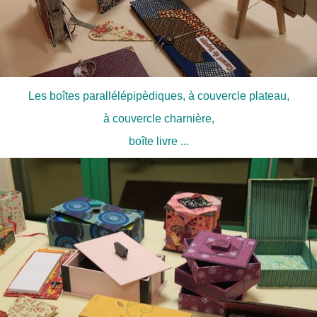
Les boîtes parallélépipèdiques, à couvercle plateau,
à couvercle charnière,
boîte livre ...