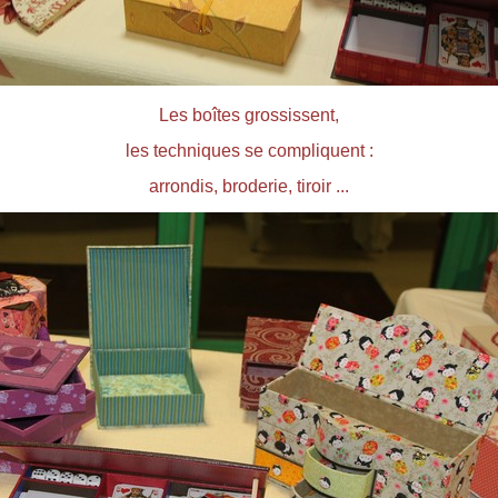
Les boîtes grossissent,
les techniques se compliquent :
arrondis, broderie, tiroir ...