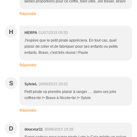
Belles proportions pour ce coffre, bien utile. Joli travail. Bravo
Répondre
H
HERPA
01/07/2015 05:55
J'espère que le petit pirate appréciera. En tout cas, quel
plaisir de créer et de fabriquer pour ses enfants ou petits
enfants. Bravo, c'est très réussi ! Paule
Répondre
S
SylvieL
30/06/2015 20:02
Petit pirate va prendre plaisir à ranger ..... dans ces jolis
coffres<br /> Bravo à Nicole<br /> Sylvie
Répondre
D
douceur11
30/06/2015 19:38
Super cadeau pour super pirate ! <br /> Cela mérite un océan