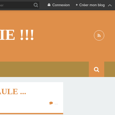
Connexion
+
Créer mon blog
 !!!
LE ...
…