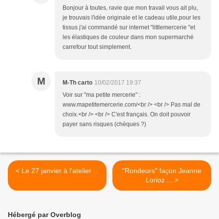
Bonjour à toutes, ravie que mon travail vous ait plu,
je trouvais l'idée originale et le cadeau utile,pour les
tissus j'ai commandé sur internet "littlemercerie "et
les élastiques de couleur dans mon supermarché
carrefour tout simplement.
M
M-Th carto
10/02/2017 19:37
Voir sur "ma petite mercerie" :
www.mapetitemercerie.com/<br /> <br /> Pas mal de
choix.<br /> <br /> C'est français. On doit pouvoir
payer sans risques (chèques ?)
< Le 27 janvier à l'atelier ...
"Rondeurs" façon Jeanne
Lorioz ... >
Hébergé par Overblog