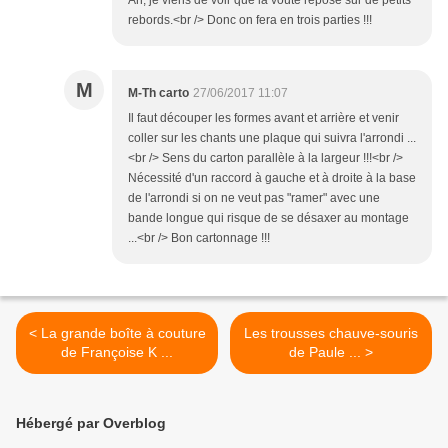
Ah, je viens de voir que la voûte repose sur de petits
rebords.<br /> Donc on fera en trois parties !!!
M
M-Th carto
27/06/2017 11:07
Il faut découper les formes avant et arrière et venir
coller sur les chants une plaque qui suivra l'arrondi ...
<br /> Sens du carton parallèle à la largeur !!!<br />
Nécessité d'un raccord à gauche et à droite à la base
de l'arrondi si on ne veut pas "ramer" avec une
bande longue qui risque de se désaxer au montage
...<br /> Bon cartonnage !!!
< La grande boîte à couture
Les trousses chauve-souris
de Françoise K ...
de Paule ... >
Hébergé par Overblog