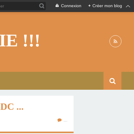
Connexion
+
Créer mon blog
 !!!
C ...
…