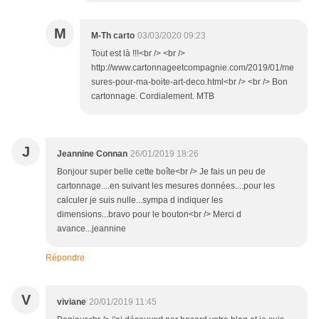
M
M-Th carto
03/03/2020 09:23
Tout est là !!!<br /> <br />
http://www.cartonnageetcompagnie.com/2019/01/me
sures-pour-ma-boite-art-deco.html<br /> <br /> Bon
cartonnage. Cordialement. MTB
J
Jeannine Connan
26/01/2019 18:26
Bonjour super belle cette boîte<br /> Je fais un peu de
cartonnage....en suivant les mesures données....pour les
calculer je suis nulle...sympa d indiquer les
dimensions...bravo pour le bouton<br /> Merci d
avance...jeannine
Répondre
V
viviane
20/01/2019 11:45