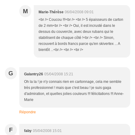
M
Marie-Thérèse
06/04/2008 09:01
<br /> Coucou !!!<br /> <br /> 5 épaisseurs de carton
de 2 mm<br /> <br /> Oui, il est incrusté dans le
dessus du couvercle, avec deux rubans qui le
stabilisent de chaque côté !<br /> <br /> Sinon,
recouvert à bords francs parce qu'en skivertex ... A
bientôt ...<br /> <br /> <br />
G
Galantry26
05/04/2008 15:21
Oh la la ! je n'y connais rien en cartonnage, cela me semble
très professionnel ! mais que c'est beau ! je suis gaga
d'admiration, et quelles jolies couleurs !!! félicitations !!! Anne-
Marie
Répondre
F
faby
05/04/2008 15:01