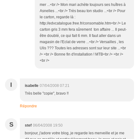
mer ...<br /> Mon mari achète toujours ses huîtres à
Asnelles ...<br /> Très beau ton studio ...<br /> Pour
le carton, regarde là :
http://edvcatalogue.free.fr/consomable.htm<br /> Le
carton gris 3 mm fera sûrement ton affaire ... Il peut-
être doublé, ce qui fait 6 mm. Il faut aller dans un
magasin de l'Eclat de verre ...<br /> Versailles , les
Ulis ??? Toutes les adresses sont sur leur site ...<br
/> <br /> Bonne fin d'installation ! MTB<br /> <br />
<br />
I
isabelle
07/04/2008 07:21
Très belle "copie", bravo !!
Répondre
S
stef
06/04/2008 19:50
bonjour, j'adore votre blog, je regarde les merveille et je me