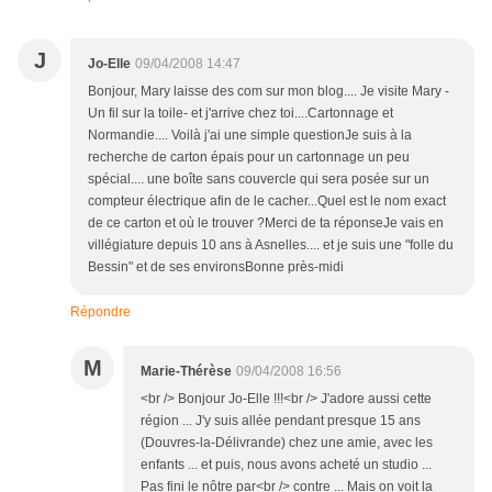
J
Jo-Elle
09/04/2008 14:47
Bonjour, Mary laisse des com sur mon blog.... Je visite Mary -
Un fil sur la toile- et j'arrive chez toi....Cartonnage et
Normandie.... Voilà j'ai une simple questionJe suis à la
recherche de carton épais pour un cartonnage un peu
spécial.... une boîte sans couvercle qui sera posée sur un
compteur électrique afin de le cacher...Quel est le nom exact
de ce carton et où le trouver ?Merci de ta réponseJe vais en
villégiature depuis 10 ans à Asnelles.... et je suis une "folle du
Bessin" et de ses environsBonne près-midi
Répondre
M
Marie-Thérèse
09/04/2008 16:56
<br /> Bonjour Jo-Elle !!!<br /> J'adore aussi cette
région ... J'y suis allée pendant presque 15 ans
(Douvres-la-Délivrande) chez une amie, avec les
enfants ... et puis, nous avons acheté un studio ...
Pas fini le nôtre par<br /> contre ... Mais on voit la