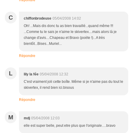
Répondre
C
chiffonbrodeuse
05/04/2008 14:02
Oh! ...Mais dis donc tu as bien travaillé...quand même !!!
...Comme tu le sais je n'aime le skivertex....mais alors là je
change d'avis....Chapeau et Bravo (poète !)...A très
bientôt...Bises...Muriel...
Répondre
L
lily la fée
05/04/2008 12:32
C'est vraiment joli cette boîte. Même si je n'aime pas du tout le
skivertex, il rend bien ici.bisous
Répondre
M
mdj
05/04/2008 12:03
elle est super belle, peut etre plus que l'originale.....bravo