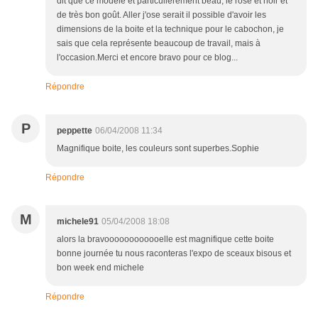
dit que ce modéle et particulièrement beau, le rose et noir et
de très bon goût. Aller j'ose serait il possible d'avoir les
dimensions de la boite et la technique pour le cabochon, je
sais que cela représente beaucoup de travail, mais à
l'occasion.Merci et encore bravo pour ce blog...
Répondre
P
peppette
06/04/2008 11:34
Magnifique boite, les couleurs sont superbes.Sophie
Répondre
M
michele91
05/04/2008 18:08
alors la bravoooooooooooelle est magnifique cette boite
bonne journée tu nous raconteras l'expo de sceaux bisous et
bon week end michele
Répondre