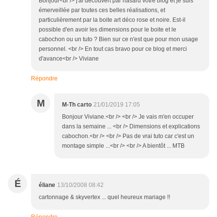
Bonjour<br /> j'ai découvert par hasard votre blog et je suis
émerveillée par toutes ces belles réalisations, et
particulièrement par la boite art déco rose et noire. Est-il
possible d'en avoir les dimensions pour le boite et le
cabochon ou un tuto ? Bien sur ce n'est que pour mon usage
personnel. <br /> En tout cas bravo pour ce blog et merci
d'avance<br /> Viviane
Répondre
M
M-Th carto
21/01/2019 17:05
Bonjour Viviane.<br /> <br /> Je vais m'en occuper
dans la semaine ... <br /> Dimensions et explications
cabochon.<br /> <br /> Pas de vrai tuto car c'est un
montage simple ...<br /> <br /> A bientôt ... MTB
É
éliane
13/10/2008 08:42
cartonnage & skyvertex ... quel heureux mariage !!