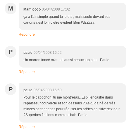
M
Mamicoco
05/04/2008 17:02
ça à l'air simple quand tu le dis , mais seule devant ses
cartons c'est loin d'etre évident !Bon WEZaza
Répondre
P
paule
05/04/2008 16:52
Un marron foncé m'aurait aussi beaucoup plus . Paule
Répondre
P
paule
05/04/2008 16:50
Pour le cabochon, tu me montreras...Est-il encastré dans
l'épaisseur couvercle et son dessous ? As-tu gainé de très
minces cartonnettes pour réaliser les arêtes en skivertex noir
?Superbes finitions comme d'hab. Paule
Répondre