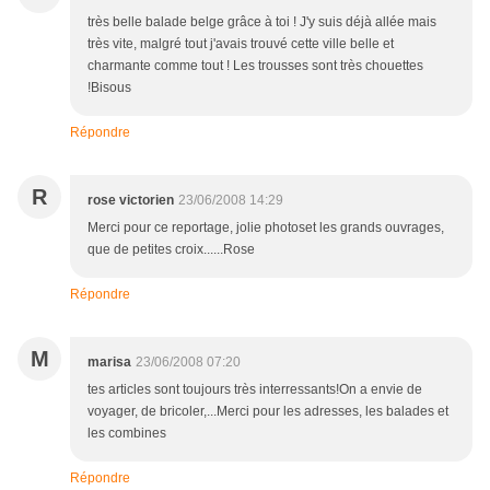
très belle balade belge grâce à toi ! J'y suis déjà allée mais
très vite, malgré tout j'avais trouvé cette ville belle et
charmante comme tout ! Les trousses sont très chouettes
!Bisous
Répondre
R
rose victorien
23/06/2008 14:29
Merci pour ce reportage, jolie photoset les grands ouvrages,
que de petites croix......Rose
Répondre
M
marisa
23/06/2008 07:20
tes articles sont toujours très interressants!On a envie de
voyager, de bricoler,...Merci pour les adresses, les balades et
les combines
Répondre