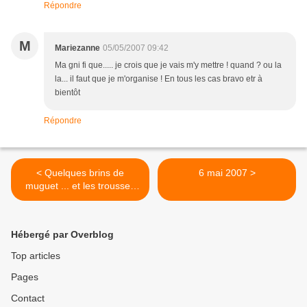
Répondre
M
Mariezanne
05/05/2007 09:42
Ma gni fi que..... je crois que je vais m'y mettre ! quand ? ou la
la... il faut que je m'organise ! En tous les cas bravo etr à
bientôt
Répondre
< Quelques brins de
6 mai 2007 >
muguet ... et les trousses
de Didine !!!
Hébergé par Overblog
Top articles
Pages
Contact