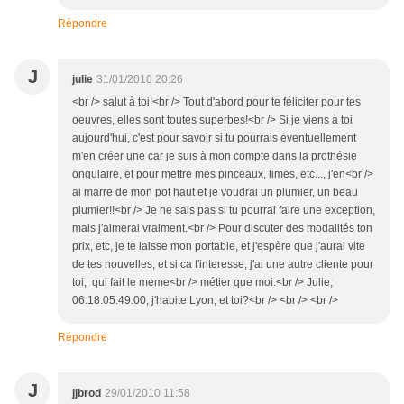
Répondre
J
julie
31/01/2010 20:26
<br /> salut à toi!<br /> Tout d'abord pour te féliciter pour tes
oeuvres, elles sont toutes superbes!<br /> Si je viens à toi
aujourd'hui, c'est pour savoir si tu pourrais éventuellement
m'en créer une car je suis à mon compte dans la prothésie
ongulaire, et pour mettre mes pinceaux, limes, etc..., j'en<br />
ai marre de mon pot haut et je voudrai un plumier, un beau
plumier!!<br /> Je ne sais pas si tu pourrai faire une exception,
mais j'aimerai vraiment.<br /> Pour discuter des modalités ton
prix, etc, je te laisse mon portable, et j'espère que j'aurai vite
de tes nouvelles, et si ca t'interesse, j'ai une autre cliente pour
toi, qui fait le meme<br /> métier que moi.<br /> Julie;
06.18.05.49.00, j'habite Lyon, et toi?<br /> <br /> <br />
Répondre
J
jjbrod
29/01/2010 11:58