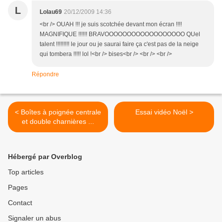
L
Lolau69
20/12/2009 14:36
<br /> OUAH !!! je suis scotchée devant mon écran !!!!
MAGNIFIQUE !!!!!! BRAVOOOOOOOOOOOOOOOOOO QUel
talent !!!!!!!!! le jour ou je saurai faire ça c'est pas de la neige
qui tombera !!!!! lol !<br /> bises<br /> <br /> <br />
Répondre
< Boîtes à poignée centrale
Essai vidéo Noël >
et double charnières ...
Hébergé par Overblog
Top articles
Pages
Contact
Signaler un abus