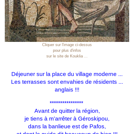
Cliquer sur l'image ci-dessus
pour plus d'infos
sur le site de Kouklia ...
Déjeuner sur la place du village moderne ...
Les terrasses sont envahies de résidents ...
anglais !!!
****************
Avant de quitter la région,
je tiens à m'arrêter à Géroskipou,
dans la banlieue est de Pafos,