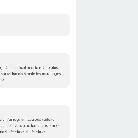
 il faut le décoller et le refaire plus
 /> <br /> Jamais simple les rattrapages ...
 />
<br /> j'ai reçu un fabuleux cadeau
t et le couvercle ne ferme pas <br />
ée<br /> <br /> <br /> <br />