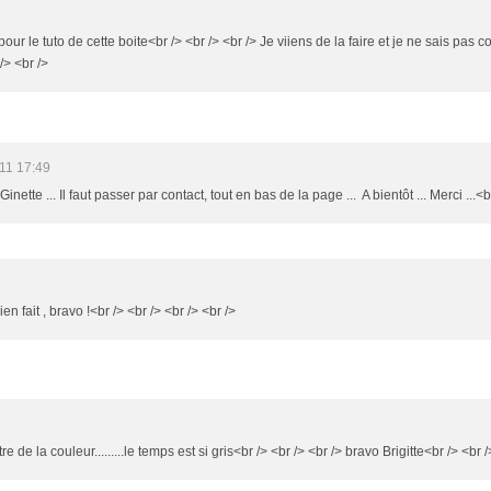
pour le tuto de cette boite<br /> <br /> <br /> Je viiens de la faire et je ne sais pa
/> <br />
11 17:49
inette ... Il faut passer par contact, tout en bas de la page ... A bientôt ... Merci ...<b
bien fait , bravo !<br /> <br /> <br /> <br />
e de la couleur.........le temps est si gris<br /> <br /> <br /> bravo Brigitte<br /> <br /