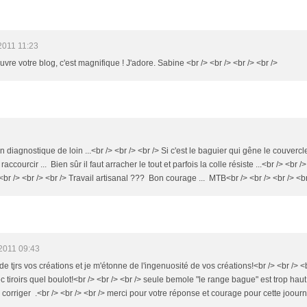
2011 11:23
uvre votre blog, c'est magnifique ! J'adore. Sabine <br /> <br /> <br /> <br />
 un diagnostique de loin ...<br /> <br /> <br /> Si c'est le baguier qui gêne le couvercle,
 raccourcir ... Bien sûr il faut arracher le tout et parfois la colle résiste ...<br /> <br
<br /> <br /> <br /> Travail artisanal ??? Bon courage ... MTB<br /> <br /> <br /> <br
2011 09:43
rde tjrs vos créations et je m'étonne de l'ingenuosité de vos créations!<br /> <br /> 
ec tiroirs quel boulot!<br /> <br /> <br /> seule bemole "le range bague" est trop hau
e corriger .<br /> <br /> <br /> merci pour votre réponse et courage pour cette joourn