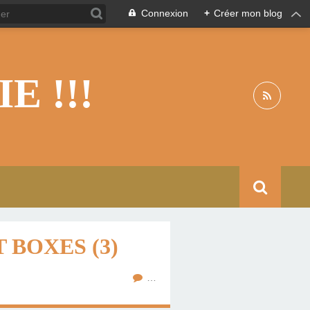
Connexion
+
Créer mon blog
 !!!
BOXES (3)
…