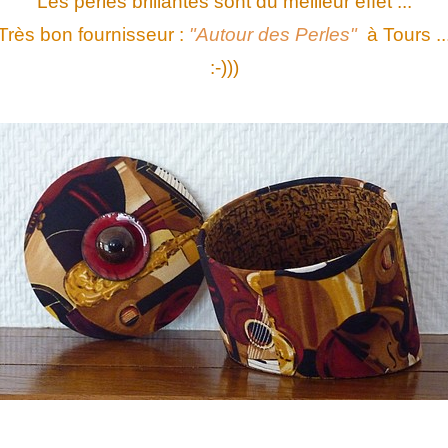
Les perles brillantes sont du meilleur effet ...
Très bon fournisseur :
"Autour des Perles"
à Tours ..
:-)))