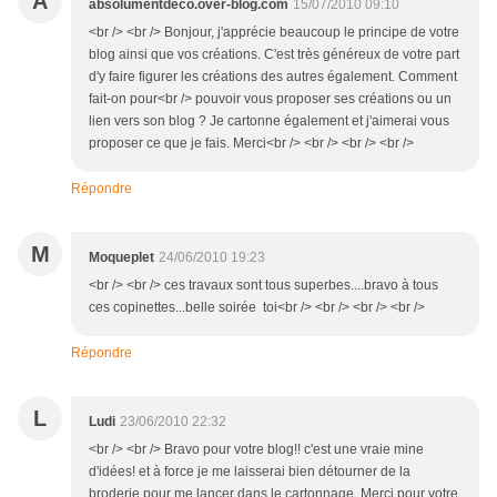
A
absolumentdeco.over-blog.com
15/07/2010 09:10
<br /> <br /> Bonjour, j'apprécie beaucoup le principe de votre
blog ainsi que vos créations. C'est très généreux de votre part
d'y faire figurer les créations des autres également. Comment
fait-on pour<br /> pouvoir vous proposer ses créations ou un
lien vers son blog ? Je cartonne également et j'aimerai vous
proposer ce que je fais. Merci<br /> <br /> <br /> <br />
Répondre
M
Moqueplet
24/06/2010 19:23
<br /> <br /> ces travaux sont tous superbes....bravo à tous
ces copinettes...belle soirée toi<br /> <br /> <br /> <br />
Répondre
L
Ludi
23/06/2010 22:32
<br /> <br /> Bravo pour votre blog!! c'est une vraie mine
d'idées! et à force je me laisserai bien détourner de la
broderie pour me lancer dans le cartonnage. Merci pour votre