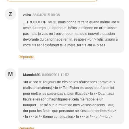
Z
zaïra
28/04/2015 00:36
... TROOOOOP TARD, mais bonne retraite quand même <br />
avoir du temps : le bonheur , hélàs la mienne ne m'en laisse
pas mais je vais en trouver pour ma toute nouvelle passion
dévorante du cartonnage (enfin, j'espère)<br /> félicitations à
votre fils et décidément telle mère, tel fils <br /> bises
Répondre
M
Mannick91
04/08/2011 11:52
<br /> <br /> Toujours de très belles réalisations : bravo aux
réalisatrices(teurs).<br /> Ton Fiston est aussi doué que toi
pour mettre les pas-à-pas si bien illustrés.<br /> Quant aux
fleurs elles sont magnifiques et cela me rappelle un
bouquet.... resté sur le muret de mes voisins absents... dur,
dur pour les fleurs que personne ne s'est appropriées.<br />
<br /> <br /> Bonne continuation.<br /> <br /> <br /> <br />
Répondre