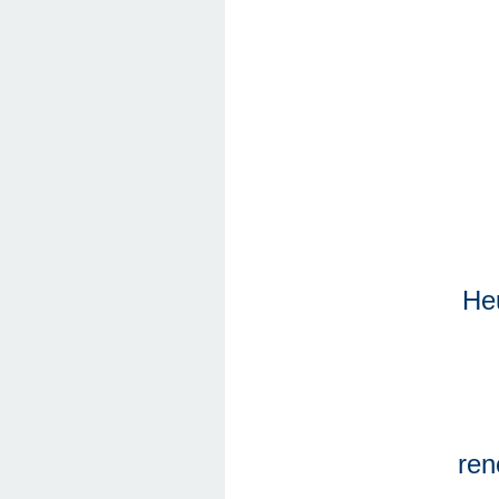
Heu
ren