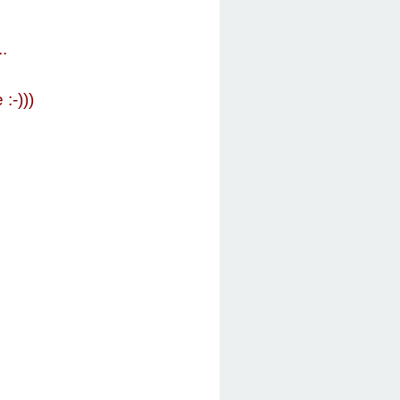
.
:-)))