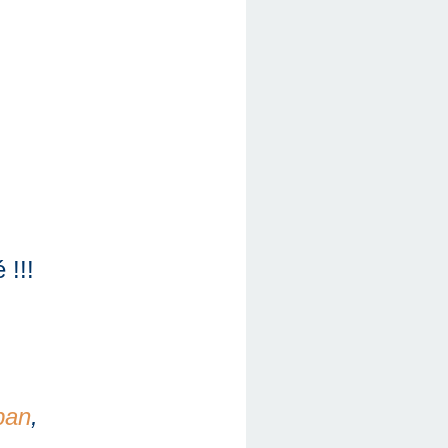
 !!!
ban
,