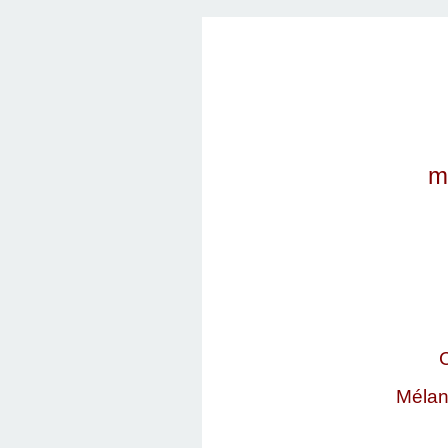
m
C
Mélan