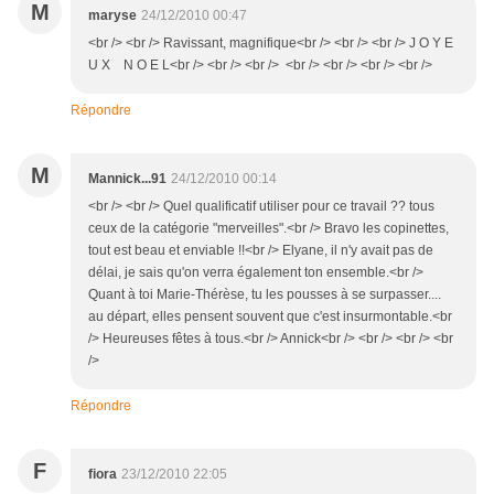
M
maryse
24/12/2010 00:47
<br /> <br /> Ravissant, magnifique<br /> <br /> <br /> J O Y E
U X N O E L<br /> <br /> <br /> <br /> <br /> <br /> <br />
Répondre
M
Mannick...91
24/12/2010 00:14
<br /> <br /> Quel qualificatif utiliser pour ce travail ?? tous
ceux de la catégorie "merveilles".<br /> Bravo les copinettes,
tout est beau et enviable !!<br /> Elyane, il n'y avait pas de
délai, je sais qu'on verra également ton ensemble.<br />
Quant à toi Marie-Thérèse, tu les pousses à se surpasser....
au départ, elles pensent souvent que c'est insurmontable.<br
/> Heureuses fêtes à tous.<br /> Annick<br /> <br /> <br /> <br
/>
Répondre
F
fiora
23/12/2010 22:05