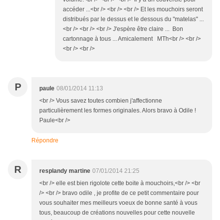
accéder ...<br /> <br /> <br /> Et les mouchoirs seront
distribués par le dessus et le dessous du "matelas" ...
<br /> <br /> <br /> J'espère être claire ... Bon
cartonnage à tous ... Amicalement MTh<br /> <br />
<br /> <br />
P
paule
08/01/2014 11:13
<br /> Vous savez toutes combien j'affectionne
particulièrement les formes originales. Alors bravo à Odile !
Paule<br />
Répondre
R
resplandy martine
07/01/2014 21:25
<br /> elle est bien rigolote cette boite à mouchoirs,<br /> <br
/> <br /> bravo odile , je profite de ce petit commentaire pour
vous souhaiter mes meilleurs voeux de bonne santé à vous
tous, beaucoup de créations nouvelles pour cette nouvelle