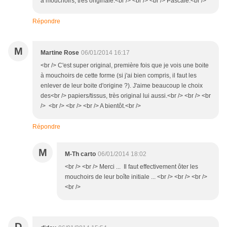
à mouchoirs, très originale.<br /> <br /> <br /> Pascale.<br />
Répondre
M
Martine Rose
06/01/2014 16:17
<br /> C'est super original, première fois que je vois une boite
à mouchoirs de cette forme (si j'ai bien compris, il faut les
enlever de leur boite d'origine ?). J'aime beaucoup le choix
des<br /> papiers/tissus, très original lui aussi.<br /> <br /> <br
/> <br /> <br /> <br /> A bientôt.<br />
Répondre
M
M-Th carto
06/01/2014 18:02
<br /> <br /> Merci ... Il faut effectivement ôter les
mouchoirs de leur boîte initiale ... <br /> <br /> <br />
<br />
D