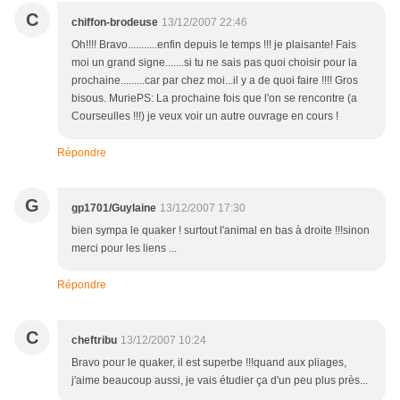
C
chiffon-brodeuse
13/12/2007 22:46
Oh!!!! Bravo...........enfin depuis le temps !!! je plaisante! Fais
moi un grand signe.......si tu ne sais pas quoi choisir pour la
prochaine.........car par chez moi...il y a de quoi faire !!!! Gros
bisous. MuriePS: La prochaine fois que l'on se rencontre (a
Courseulles !!!) je veux voir un autre ouvrage en cours !
Répondre
G
gp1701/Guylaine
13/12/2007 17:30
bien sympa le quaker ! surtout l'animal en bas à droite !!!sinon
merci pour les liens ...
Répondre
C
cheftribu
13/12/2007 10:24
Bravo pour le quaker, il est superbe !!!quand aux pliages,
j'aime beaucoup aussi, je vais étudier ça d'un peu plus près...