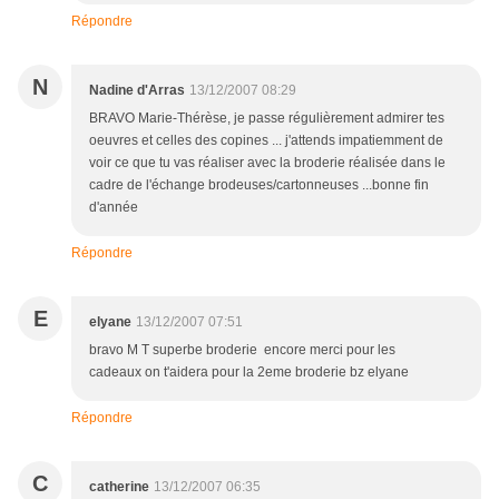
Répondre
N
Nadine d'Arras
13/12/2007 08:29
BRAVO Marie-Thérèse, je passe régulièrement admirer tes
oeuvres et celles des copines ... j'attends impatiemment de
voir ce que tu vas réaliser avec la broderie réalisée dans le
cadre de l'échange brodeuses/cartonneuses ...bonne fin
d'année
Répondre
E
elyane
13/12/2007 07:51
bravo M T superbe broderie encore merci pour les
cadeaux on t'aidera pour la 2eme broderie bz elyane
Répondre
C
catherine
13/12/2007 06:35