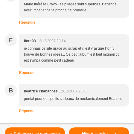
Marie thérèse Bravo Tes pliages sont superbes.J' attends
avec impatience ta prochaine broderie.
Répondre
F
fiora03
12/12/2007 23:14
je connais ce site grace au scrap et c' est vrai que l' on y
trouve de bonnes idées... Ce petit album est tout mignon : c'
est sympa comme petit cadeau
Répondre
B
beatrice chabannes
12/12/2007 23:05
genial pour des petits cadeaux de noelamicalement Béatrice
Répondre
< Préparez vos mouchoirs
Hier à l'atelier ... >