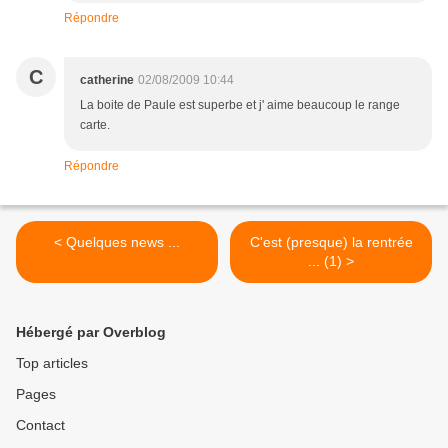
Répondre
C
catherine
02/08/2009 10:44
La boite de Paule est superbe et j' aime beaucoup le range
carte.
Répondre
< Quelques news ...
C'est (presque) la rentrée
... (1) >
Hébergé par Overblog
Top articles
Pages
Contact