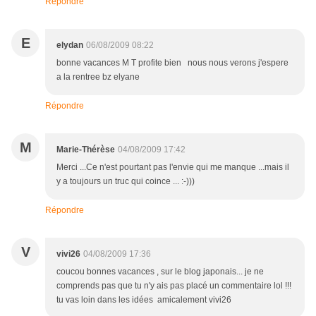
Répondre
E
elydan
06/08/2009 08:22
bonne vacances M T profite bien nous nous verons j'espere
a la rentree bz elyane
Répondre
M
Marie-Thérèse
04/08/2009 17:42
Merci ...Ce n'est pourtant pas l'envie qui me manque ...mais il
y a toujours un truc qui coince ... :-)))
Répondre
V
vivi26
04/08/2009 17:36
coucou bonnes vacances , sur le blog japonais... je ne
comprends pas que tu n'y ais pas placé un commentaire lol !!!
tu vas loin dans les idées amicalement vivi26