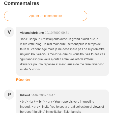
Commentaires
Ajouter un commentaire
V
violanti christine
10/10/2009 09:31
<br /> Bonjour. C'est toujours avec un grand plaisir que je
visite votre blog. Je n'ai malheureusement plus le temps de
faire du cartonnage mais je ne désespère pas de m'y remettre
un jour. Pouvez-vous me<br /> dire où vous trouvez toutes ces
"guirlandes" que vous ajoutez entre vos articles?Merci
d'avance pour la réponse et merci aussi de me faire rêver.<br
/> <br /> <br />
Répondre
P
Pilland
04/09/2009 16:47
<br /> <br /> <br /> <br /> Your report is very interesting
indeed. <br /> I invite You to see a great collection of views of
borders (riigipiirid) in my Italian-Estonian site