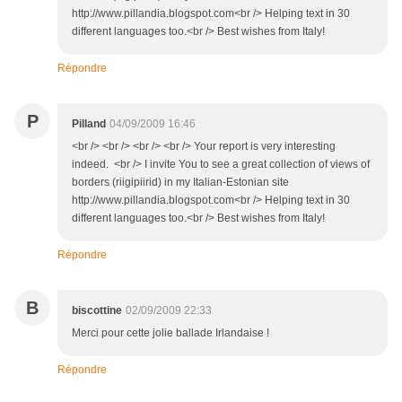
http://www.pillandia.blogspot.com<br /> Helping text in 30
different languages too.<br /> Best wishes from Italy!
Répondre
P
Pilland
04/09/2009 16:46
<br /> <br /> <br /> <br /> Your report is very interesting
indeed. <br /> I invite You to see a great collection of views of
borders (riigipiirid) in my Italian-Estonian site
http://www.pillandia.blogspot.com<br /> Helping text in 30
different languages too.<br /> Best wishes from Italy!
Répondre
B
biscottine
02/09/2009 22:33
Merci pour cette jolie ballade Irlandaise !
Répondre