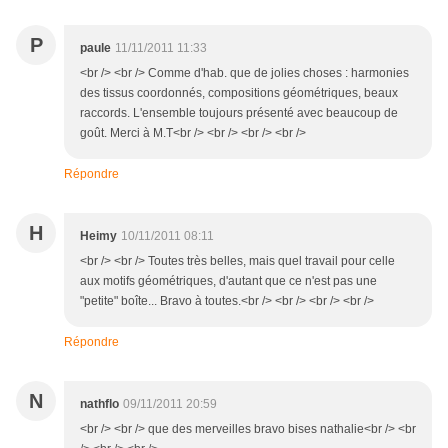
P
paule
11/11/2011 11:33
<br /> <br /> Comme d'hab. que de jolies choses : harmonies
des tissus coordonnés, compositions géométriques, beaux
raccords. L'ensemble toujours présenté avec beaucoup de
goût. Merci à M.T<br /> <br /> <br /> <br />
Répondre
H
Heimy
10/11/2011 08:11
<br /> <br /> Toutes très belles, mais quel travail pour celle
aux motifs géométriques, d'autant que ce n'est pas une
"petite" boîte... Bravo à toutes.<br /> <br /> <br /> <br />
Répondre
N
nathflo
09/11/2011 20:59
<br /> <br /> que des merveilles bravo bises nathalie<br /> <br