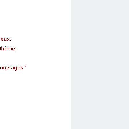
vaux.
 thème,
 ouvrages."