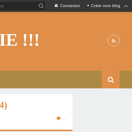
Connexion
+
Créer mon blog
 !!!
4)
…