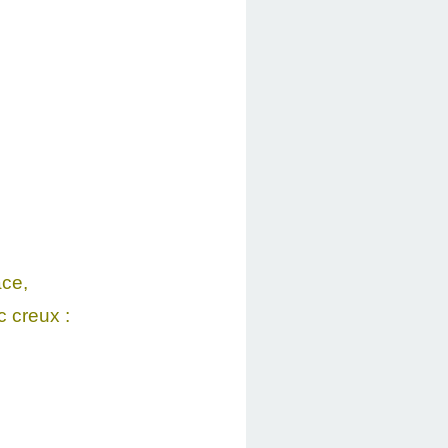
ace,
 creux :